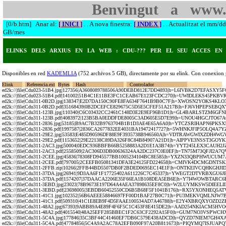
Benvingut a www.
[0/b.htm] Anar al:
[ INICI ]
. . A nova finestra:
[ INDEX ]
. . Actualitzat el mm/d
GB/mes
ELINKS DELS ARXIUS EN LA WEB : CDU-??? PER EL SEU ACCES EN
Disponibles en red 
KADEMLIA
 (752 archivos 5 GB), directamente por su elink. Con conexion
Elink      
 Referencia.ext
Bytes
  Hash                         
  Controlador                      