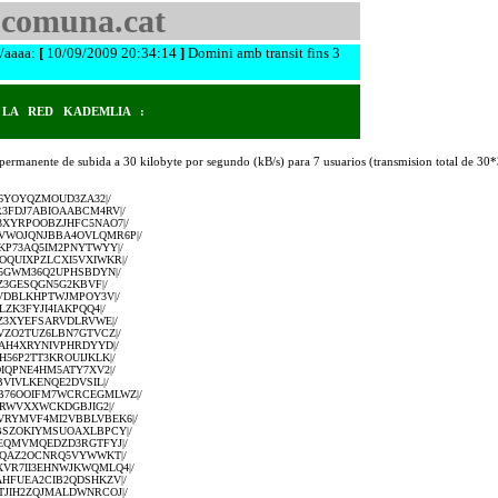
comuna.cat
d/aaaa:
[
10/09/2009 20:34:14
]
Domini amb transit fins 3
 LA RED KADEMLIA :
 permanente de subida a 30 kilobyte por segundo (kB/s) para 7 usuarios (transmision total de